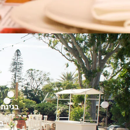
בגינת 
ב