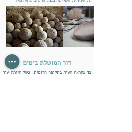
של העיר על השליטה בנמל החשוב שהיה כאן.
דור המושלת בימים
כך נקראה העיר בתקופה הרומית, בשל היותה עיר
נמל פורחת. המוצגים בחדר זה מעידים על המסחר
הבינלאומי המשגשג שפרח כאן בזכות הנמל הטבעי.
רבים מהם הם חפצי מותרות שיובאו לכאן מכל רחבי
הים התיכון, חלקם קשורים לפולחן, ובעיקר לאמונות
עממיות ולטקסי גירוש רוחות רעות.