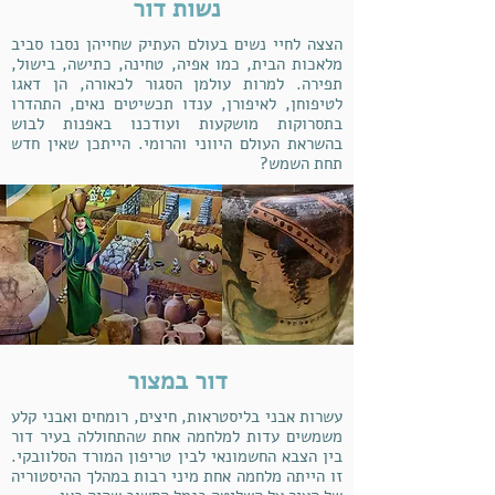
נשות דור
הצצה לחיי נשים בעולם העתיק שחייהן נסבו סביב
מלאכות הבית, כמו אפיה, טחינה, כתישה, בישול,
תפירה. למרות עולמן הסגור לכאורה, הן דאגו
לטיפוחן, לאיפורן, ענדו תכשיטים נאים, התהדרו
בתסרוקות מושקעות ועודכנו באפנות לבוש
בהשראת העולם היווני והרומי. הייתכן שאין חדש
תחת השמש?
דור במצור
עשרות אבני בליסטראות, חיצים, רומחים ואבני קלע
משמשים עדות למלחמה אחת שהתחוללה בעיר דור
בין הצבא החשמונאי לבין טריפון המורד הסלוובקי.
זו הייתה מלחמה אחת מיני רבות במהלך ההיסטוריה