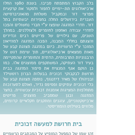
בלב הקבוץ המתפתח סביבו. בשנת 1980 החלו
ארכיאולוגים תת-ימיים לחפור ולסקור את קרקעית
מפרצי דור ובמקביל משלחת מהאוניברסיטה
העברית בירושלים החלה בחפירות יבשתיות בתל
דור. חדרי המזגגה שופצו ע"י חברי נחשולים והפכו
לחדרי עבודה ואחסון לחופרים ולצוללנים. במהלך
השנים, עם גילויים של פריטים רבים ונדירים
והצגתם בחללי המבנה, הפכה המזגגה למוזיאון
המוכר ע"י הרשויות. כיום במזגגה תצוגת קבע של
מאות ממצאים ארכיאולוגיים, תוך שימת דגש על
הרבגוניות התרבותית, הדתית והחומרית שהתקיימה
בעיר דור העתיקה, המשתקפים ממוצגים אלו. כמו
כן הוקם אגף המנציח את סיפור המזגגה כבית
חרושת לבקבוקי זכוכית בבעלות הברון רוטשילד
ובניהולו של מאיר דיזנגוף, נוספה תצוגת קבע של
כלי זכוכית עתיקים ופסיפס נדיר, ואולם לתערוכות
מתחלפות המציגות אומנות זכוכית עכשווית. בחצר
המזגגה ובגן שמסביב מוצגים פריטים
ארכיטקטוניים, עוגנים ומתקנים חקלאיים קדומים,
מלווים בשילוט הומוריסטי.
בית חרושת למעשה זכוכית
זהו שמו של המפעל המופיע על המכתבים הרשמיים