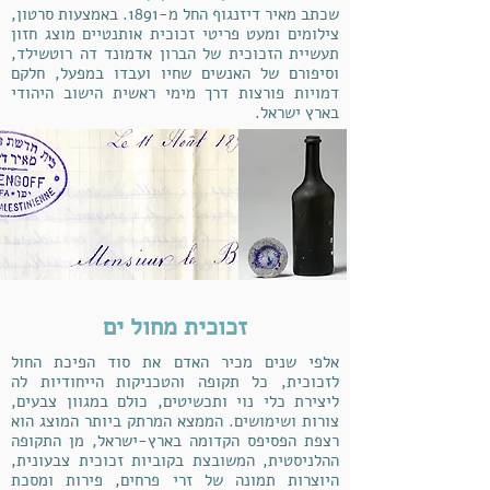
שכתב מאיר דיזנגוף החל מ-1891. באמצעות סרטון,
צילומים ומעט פריטי זכוכית אותנטיים מוצג חזון
תעשיית הזכוכית של הברון אדמונד דה רוטשילד,
וסיפורם של האנשים שחיו ועבדו במפעל, חלקם
דמויות פורצות דרך מימי ראשית הישוב היהודי
בארץ ישראל.
זכוכית מחול ים
אלפי שנים מכיר האדם את סוד הפיכת החול
לזכוכית, כל תקופה והטכניקות הייחודיות לה
ליצירת כלי נוי ותכשיטים, כולם במגוון צבעים,
צורות ושימושים. הממצא המרתק ביותר המוצג הוא
רצפת הפסיפס הקדומה בארץ-ישראל, מן התקופה
ההלניסטית, המשובצת בקוביות זכוכית צבעונית,
היוצרות תמונה של זרי פרחים, פירות ומסכת