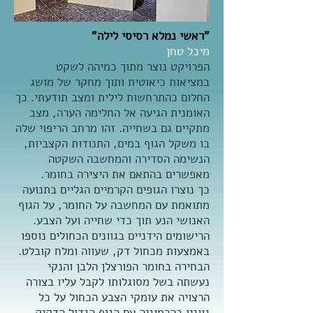
"ראשי נמלא רסיסי לילה"
מיכל טחן
הפרויקט נוצר מתוך כמיהה לשקט
במציאות כיאוטית ותוך מחקר של מושג
החלום כהתרחשות לילית ומצב תודעתי. כך
האומנית הגיעה אל החלימה הערה, מצב
מתקיים גם בשחייה. זהו מרחב הריפוי שלה
בו משקל הגוף במים, התנודות הקצביות,
הנשימה הסדירה והמחשבה השקטה
מאפשרים בהתאם את היצירה בחומר.
כך נוצרו הגופים הקרמיים הגליים בתנועה
מתואמת עם המחשבה על החומר, על הגוף
האנושי הנע תוך כדי שחייה ועל הצבע.
הרישומים הידניים בגוונים הכחולים נוספו
באמצעות מכחול דק, שעווה ומלח קובלט.
הבחירה בחומר הפורצלן הלבן והנקי
נעשתה בשל מסוגלותו לקבל עליו בצורה
הרצויה את עומקי הצבע הכחול על כל
גווניו בהרמוניה עם הגוף הגדול הדקיק.