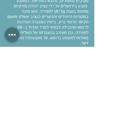
מקיבוץ נחשולים, והובא למוזיאון. המטבע
נטבע בירושלים על ידי נציב יהודה פורקיוס
פסטוס בשנת 58/59 לספירה. הוא מוכר
במקורות היהודים והנוצרים כנציב ששלט מטעם
הקיסר הרומי נרון. בימיו התגברה העוינות
לרומא שהובילה לבסוף למרד הגדול ב-66
לספירה, וכן מעורב בהעברתו של השליח הנוצרי
פאולוס למשפט ברומא. על מטבעותיו מופיע ענף
דקל.
כל הכבוד לנגה! שמצאה לנכון להעביר למוזיאון
את המטבע המוצג כיום בתצוגת הכניסה והוא
מסמל את הקשר ההדוק בין ילדי הקיבוץ
למוזיאון.
תגלית חדשה