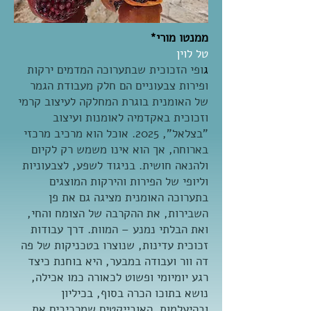
ממנטו מורי*
טל לוין
ג
ופי הזכוכית שבתערוכה המדמים ירקות
ופירות צבעוניים הם חלק מעבודת הגמר
של האומנית בוגרת המחלקה לעיצוב קרמי
וזכוכית באקדמיה לאומנות ועיצוב
"בצלאל", 2025. אוכל הוא מרכיב מרכזי
בארוחה, אך הוא אינו משמש רק לקיום
ולהנאה חושית. בניגוד לשפע, לצבעוניות
וליופי של הפירות והירקות המוצגים
בתערוכה האומנית מציגה גם את פן
השבירות, את ההקרבה של הצומח והחי,
ואת הבלתי נמנע – המוות. דרך עבודות
זכוכית עדינות, שנוצרו בטכניקות של פה
דה וור ועבודה במבער, היא בוחנת כיצד
רגע יומיומי ופשוט לכאורה כמו אכילה,
נושא בתוכו הכרה בסוף, בכיליון
ובהיעלמות. האובייקטים שמרכיבים את